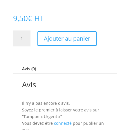
9,50
€
HT
quantité
Ajouter au panier
de
Tampon
« Urgent »
Avis (0)
Avis
Il n’y a pas encore d’avis.
Soyez le premier à laisser votre avis sur
“Tampon « Urgent »”
Vous devez être
connecté
pour publier un
avis.