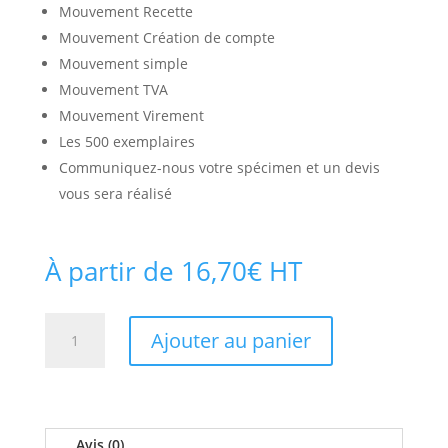
Mouvement Recette
Mouvement Création de compte
Mouvement simple
Mouvement TVA
Mouvement Virement
Les 500 exemplaires
Communiquez-nous votre spécimen et un devis
vous sera réalisé
À partir de
16,70
€
HT
quantité
Ajouter au panier
de
Mouvements
comptables
Avis (0)