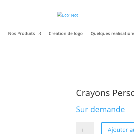
r
Nos Produits
Création de logo
Quelques réalisatio
Crayons Perso
Sur demande
quantité
Ajouter a
de