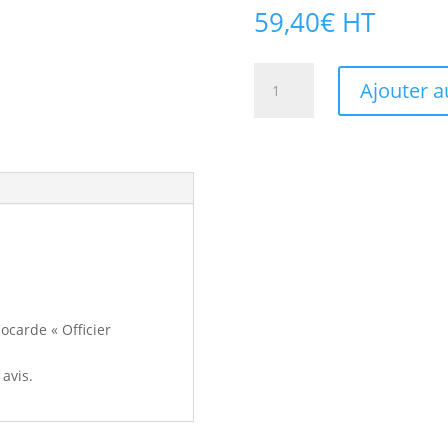
59,40
€
HT
quantité
Ajouter a
de
Cocarde
« Officier
public »
Cocarde « Officier
avis.