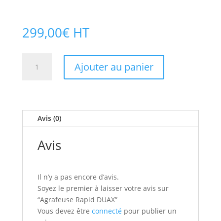
299,00
€
HT
quantité
Ajouter au panier
de
Agrafeuse
Rapid
DUAX
Avis (0)
Avis
Il n’y a pas encore d’avis.
Soyez le premier à laisser votre avis sur
“Agrafeuse Rapid DUAX”
Vous devez être
connecté
pour publier un